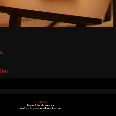
e.
ler.
Contact
Formulaire de contact
maïllazola@lessencedesrecits.com